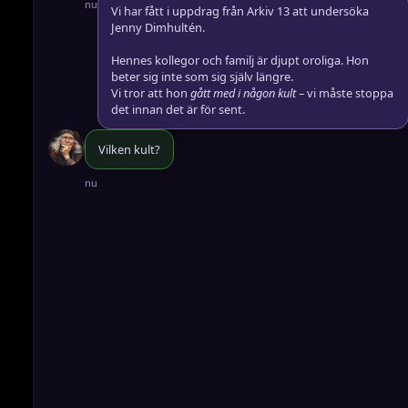
nu
Vi har fått i uppdrag från
Arkiv 13
att undersöka
Jenny Dimhultén.
Hennes kollegor och familj är djupt oroliga. Hon
beter sig inte som sig själv längre.
Vi tror att hon
gått med i någon kult
– vi måste stoppa
det innan det är för sent.
Vilken kult?
nu