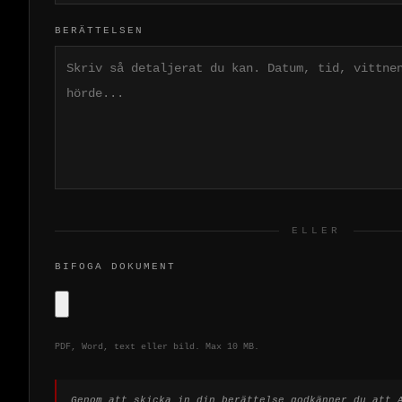
BERÄTTELSEN
ELLER
BIFOGA DOKUMENT
PDF, Word, text eller bild. Max 10 MB.
Genom att skicka in din berättelse godkänner du att 