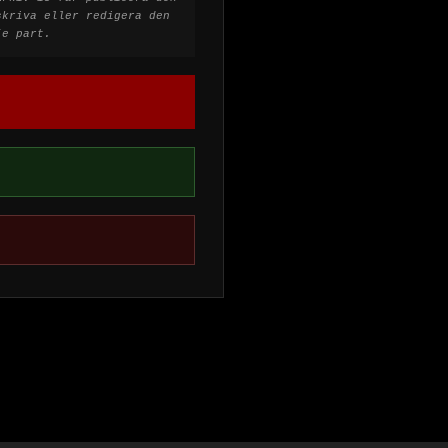
skriva eller redigera den
je part.
.